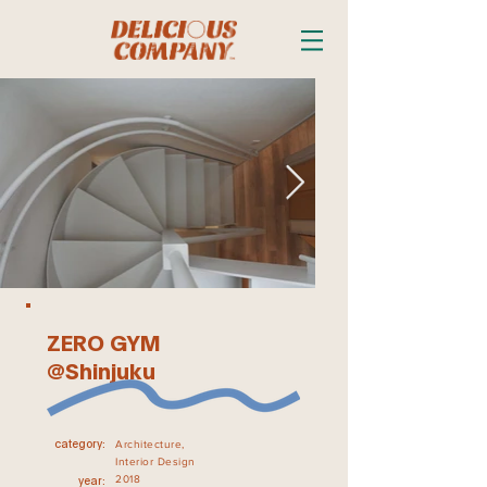
ZERO GYM
@Shinjuku
Architecture,
category:
Interior Design
2018
year: