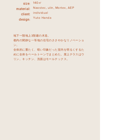
140㎡
size:
Naostec, ulin, Mortex, AEP
material:
individual
client:
Yuto Handa
design:
地下一階地上3階建の木造。
都内の閑静な一等地の住宅のささやかなリノベーショ
ン。
全体的に重たく、暗い印象だった室内を明るくするた
めに全体をペールトーンでまとめた。屋上テラスはウ
リン。キッチン、洗面はモールテックス。