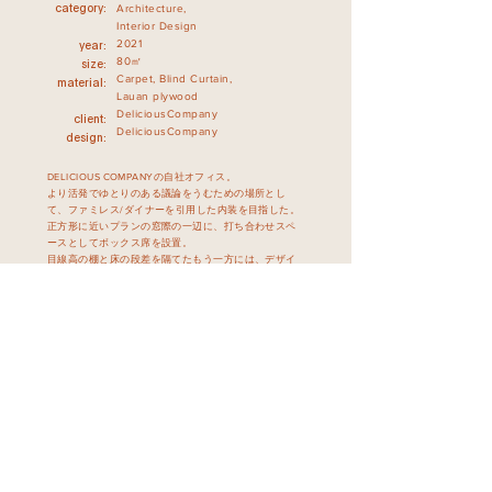
Architecture,
category:
Interior Design
2021
year:
80㎡
size:
Carpet, Blind Curtain,
material:
Lauan plywood
DeliciousCompany
client:
DeliciousCompany
design:
DELICIOUS COMPANYの自社オフィス。
より活発でゆとりのある議論をうむための場所とし
て、ファミレス/ダイナーを引用した内装を目指した。
正方形に近いプランの窓際の一辺に、打ち合わせスペ
ースとしてボックス席を設置。
目線高の棚と床の段差を隔てたもう一方には、デザイ
ンをうみだすの厨房的な空間としてのデスクスペース
を設けた。
​設計者が線画で図面をお越し、それにグラフィックデ
ザイナーが色と素材をはめ込んでいく、という手順を
踏んだ。
BACK