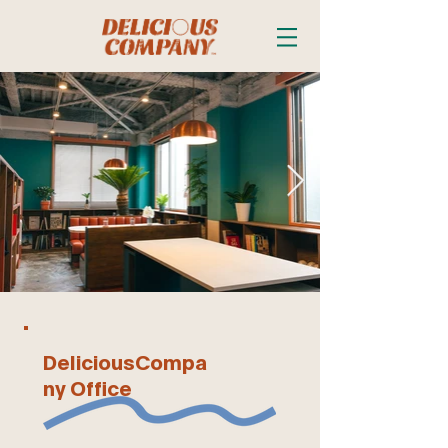
DeliciousCompa
ny Office