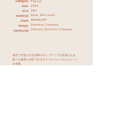
Pop-up
category:
2024
year:
28㎡
size:
Steel, Wire mesh
material:
BRAINSLEEP
client:
Delicious Company
design:
Dfactory, Delicious Company
constructer
:
各所で予定される以降のポップアップを念頭におき、
様々な場所に対応できるスチールフレームのユニット
を考案。
BACK