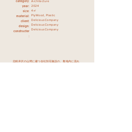
Architecture
category:
2024
year:
4㎡
size:
PlyWood, Plastic
material:
DeliciousCompany
​client:
DeliciousCompany
design:
DeliciousCompany
constructer
:
北軽井沢の山間に建つ自社別荘施設の、敷地内に流れ
る小川に隣接したサウナ小屋。
所得した物件の敷地全体像を捉えるための習作とし
て、一泊で即興的に制作した。
BACK
©︎ DELICIOUS COMPANY
info@delicious.ooo