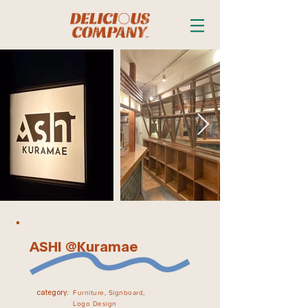
ASHI @Kuramae
Furniture, Signboard,
category:
Logo Design