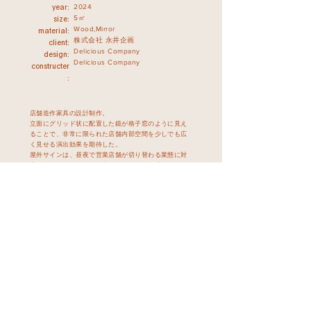
2024
year:
5㎡
size:
Wood,Mirror
material:
株式会社 永井企画
​ client:
Delicious Company
design:
Delicious Company
constructer
:
店舗造作家具の設計制作。
立面にグリッド状に配置した鏡が格子窓のように見え
ることで、非常に限られた店舗内部空間を少しでも広
く見せる演出効果を期待した。
屋外サインは、昼夜で営業店舗が切り替わる業態に対
応するよう、回転させ裏表両面で使える形式のものを
設計した。
また、店舗改修に合わせて、ロゴデザイン、
名刺・DM等DTP一式のデザインも行った。
BACK