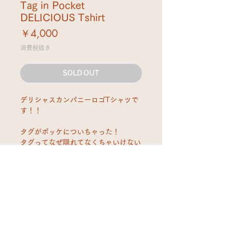
Tag in Pocket
DELICIOUS Tshirt
価
￥4,000
格
消費税抜き
SOLD OUT
デリシャスカンパニーロゴTシャツで
す！！
タグがポッケについちゃった！
タグってなぜ隠れてなくちゃいけない
んでしょうか？ポケットからタグが出
てるだけで、いつものポケットTシャ
ツとは一味変わった個性になります。
「タグ出てるよ」「出してるんです」
なんて会話が友達づくりのきっかけに
なるかもしれません。